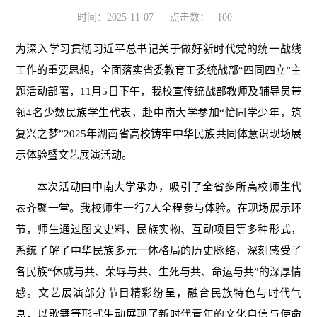
时间：2025-11-07
点击数：
100
为深入学习贯彻习近平总书记关于做好新时代党的统一战线
工作的重要思想，全面落实省委教育工委统战部“四同四立”主
题活动部署，11月5日下午，我校宣传统战部教师及辅导员带
领4名少数民族学生代表，赴中南大学参加“恰同学少年，筑
复兴之梦”2025年湖南省高校铸牢中华民族共同体意识现场展
示体验暨文艺展演活动。
本次活动由中南大学承办，吸引了全省多所高校师生代
表齐聚一堂。我校师生一行7人全程参与体验。在现场展示环
节，师生通过图文史料、民族实物、互动项目等多种形式，
系统了解了中华民族多元一体格局的历史脉络，深刻感受了
各民族“休戚与共、荣辱与共、生死与共、命运与共”的深厚情
感。文艺展演部分节目精彩纷呈，融合民族特色与时代气
息，以歌舞等形式生动展现了新时代青年的文化自信与使命