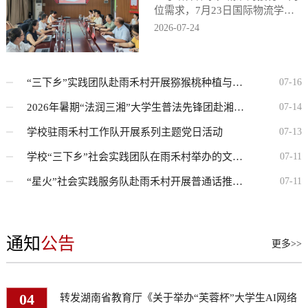
环、构建新发展格局的基础
交流与合作对接活动。交流周
位需求，7月23日国际物流学院
组织召开2026级专业人才培养方
2026-07-24
性、战略性产业，其高质量发
期间，作为本届教育交流周核
案专家论证…
展迫切需...
心重磅...
“三下乡”实践团队赴雨禾村开展猕猴桃种植与麦冬玉米套种实地调研
07-16
25
2026年暑期“法润三湘”大学生普法先锋团赴湘西永顺县芙蓉镇开展“送法下乡”活动
07-14
25
学校驻雨禾村工作队开展系列主题党日活动
07-13
25
学校“三下乡”社会实践团队在雨禾村举办的文艺汇演圆满落幕
07-11
20
“星火”社会实践服务队赴雨禾村开展普通话推广活动
07-11
20
通知
公告
更多>>
04
转发湖南省教育厅《关于举办“芙蓉杯”大学生AI网络