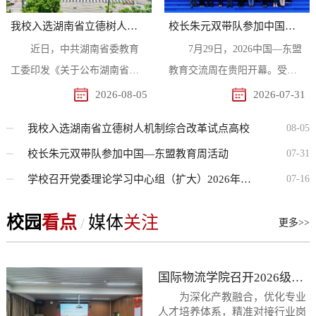
我校入选湖南省立德树人机制综合改革试点高校
校长朱元双带队参加中国—东盟教育周活动
近日，中共湖南省委教育
7月29日，2026中国—东盟
工委印发《关于公布湖南省立
教育交流周在贵阳开幕。受组
德树人机制综合改革试点高校
委会邀请，校长朱元双与国际
2026-08-05
2026-07-31
和试点院系名单的通知》，我
物流学院院长姚济国赴贵阳参
我校入选湖南省立德树人机制综合改革试点高校
08-05
校被确定为湖南省立德树人机
加活动。本届交流周以“让智慧
校长朱元双带队参加中国—东盟教育周活动
07-31
制综合改革试点高校。我校申
教育更好助力友好家园建设”为
报的“以仓育德·以链塑人：‘一
主题，聚焦智慧教育创新、职
学校召开党委理论学习中心组（扩大）2026年第七期学习会
07-16
核三仓四课堂’现代物流高职立
业教育提质、国际人才共育等
校园
德树人机制综合改革与实践”项
看点
媒体
关注
重点领域，汇聚中国及东盟各
 / 
更多>>
目成功入选，标志着学校在探
国教育主管部门官员、国际组
索具有物流行业特色的思政育
织代表、中外院校专家、行业
国际物流学院召开2026级人才培养方案企业专家论证会
人新路径上迈出了坚实一步。
企业代表等四百余名嘉宾，集
为深化产教融合，优化专业
现代物流是畅通国民经济循
中开展多层次、多领域的教育
ws/show?
人才培养体系，精准对接行业岗